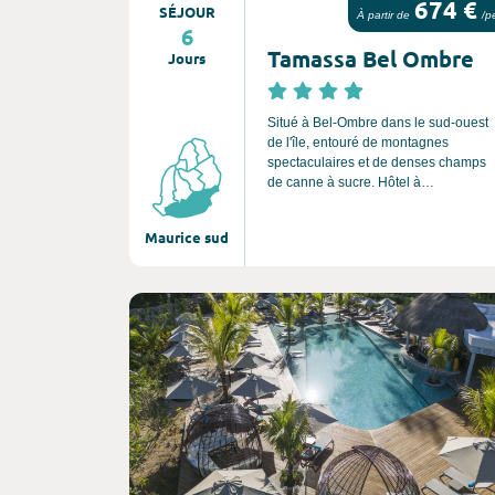
674 €
SÉJOUR
À partir de
/p
6
Tamassa Bel Ombre
Jours
Situé à Bel-Ombre dans le sud-ouest
de l'île, entouré de montagnes
spectaculaires et de denses champs
de canne à sucre. Hôtel à
l’atmosphère conviviale et dynamique
le Tamassa raconte l’émouvante
Maurice sud
histoire de la vie quotidienne des îles,
et saura séduire les amoureux ainsi
que les jeunes familles.
Consultez l'offre de voyage