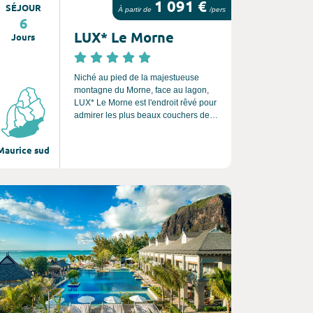
1 091 €
SÉJOUR
À partir de
/pers
6
LUX* Le Morne
Jours
Niché au pied de la majestueuse
montagne du Morne, face au lagon,
LUX* Le Morne est l'endroit rêvé pour
admirer les plus beaux couchers de
soleil. Ce resort au design chic et
serein est une véritable invitation à la
Maurice sud
douceur de vivre sur une île. La faune
et la flore locales sont omniprésentes
dans ce décor des plus
spectaculaires, où seulement
nsultez l'offre de voyage
quelques pas séparent votre lit d'une
grande plage de sable blanc.