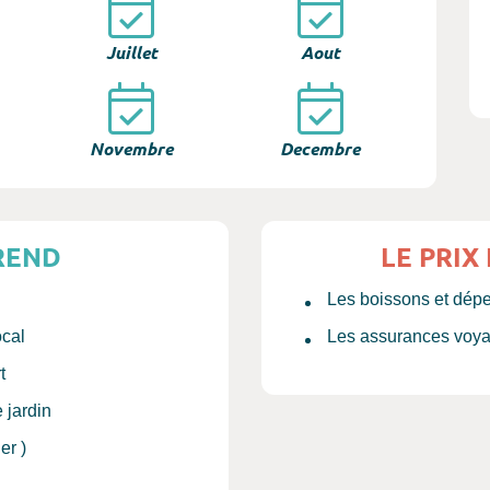
Juillet
Aout
Novembre
Decembre
REND
LE PRIX
Les boissons et dép
ocal
Les assurances voy
t
 jardin
er )