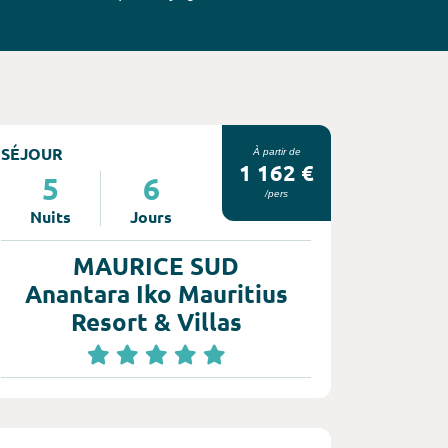
SÉJOUR
À partir de
1 162 €
5
6
/pers
Nuits
Jours
MAURICE SUD
Anantara Iko Mauritius
Resort & Villas