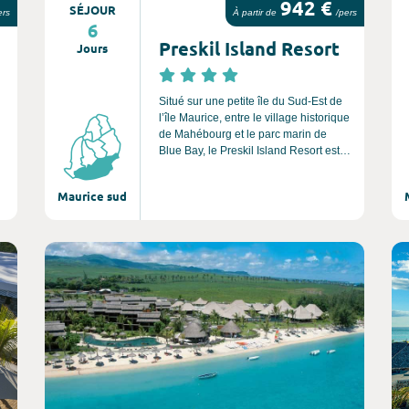
942 €
SÉJOUR
ers
À partir de
/pers
6
Preskil Island Resort
Jours
Situé sur une petite île du Sud-Est de
l’île Maurice, entre le village historique
de Mahébourg et le parc marin de
Blue Bay, le Preskil Island Resort est
,
un 4 étoiles supérieur adapté aux
familles. Avec ses vues magnifiques
Maurice sud
sur les îles du Sud-Est mauricien,
telles que l’île aux Aigrettes ou l’île au
Phare, et l’impressionnante montagne
du Lion, le Preskil Island Resort
Consultez l'offre de voyage
Co
garantit une ambiance conviviale et
des expériences islander
authentiques.