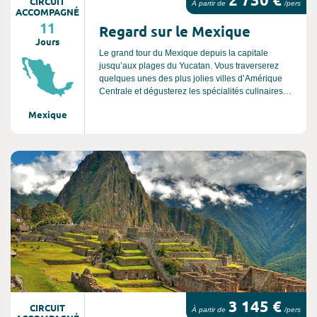
CIRCUIT
À partir de
/pers
ACCOMPAGNÉ
11
Regard sur le Mexique
Jours
Le grand tour du Mexique depuis la capitale
jusqu’aux plages du Yucatan. Vous traverserez
quelques unes des plus jolies villes d’Amérique
Centrale et dégusterez les spécialités culinaires
mexicaines.
Mexique
Consultez l'offre de voyage
3 145 €
CIRCUIT
À partir de
/pers