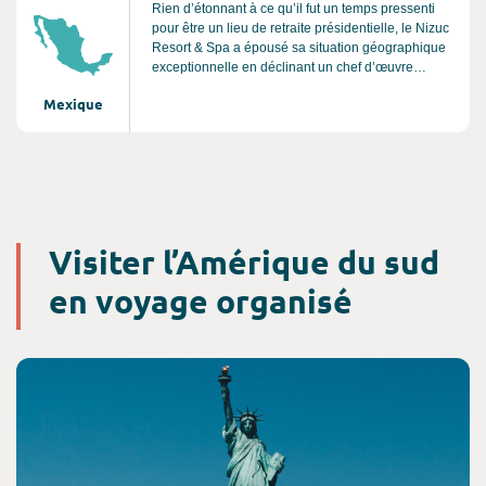
Rien d’étonnant à ce qu’il fut un temps pressenti
pour être un lieu de retraite présidentielle, le Nizuc
Resort & Spa a épousé sa situation géographique
exceptionnelle en déclinant un chef d’œuvre
d’architecture à la beauté sauvage. Aux matières
Mexique
nobles traitées dans leur plus belle expression
contemporaine, avec des répliques subtiles de
l'influence Maya, en communion avec cette nature
envoûtante. Entièrement ouvert sur la mer des
Caraïbes, Le Nizuc n’a de cesse de lui rendre
hommage à en juger par ses piscines à
débordement qui semblent plonger dans ses eaux
turquoise.
Visiter l’Amérique du sud
en voyage organisé