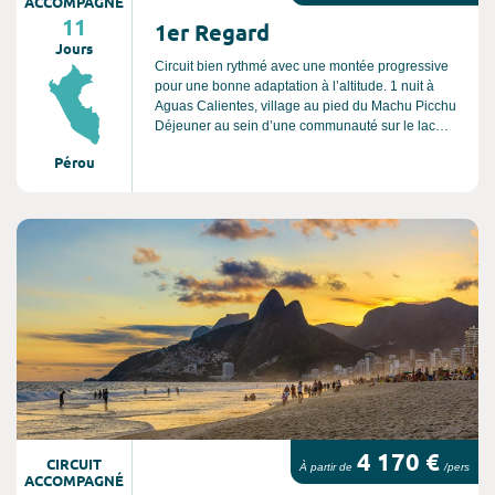
ACCOMPAGNÉ
11
1er Regard
Jours
Circuit bien rythmé avec une montée progressive
pour une bonne adaptation à l’altitude. 1 nuit à
Aguas Calientes, village au pied du Machu Picchu
Déjeuner au sein d’une communauté sur le lac
Titicaca 4 sites classés par l’UNESCO (marqués
Pérou
par des *) 2 vols intérieurs afin d’éviter de longues
journées de route.
Consultez l'offre de voyage
4 170 €
CIRCUIT
À partir de
/pers
ACCOMPAGNÉ