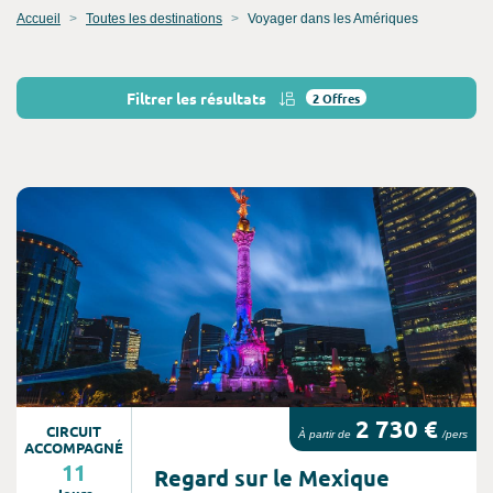
Accueil
Toutes les destinations
Voyager dans les Amériques
Filtrer les résultats
2
Offres
Consultez l'offre de voyage
2 730 €
CIRCUIT
À partir de
/pers
ACCOMPAGNÉ
11
Regard sur le Mexique