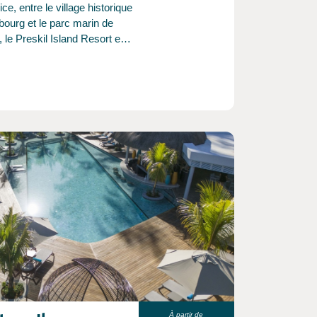
ice, entre le village historique
ourg et le parc marin de
 le Preskil Island Resort est
les supérieur adapté aux
. Avec ses vues magnifiques
les du Sud-Est mauricien,
 l’île aux Aigrettes ou l’île au
t l’impressionnante montagne
le Preskil Island Resort
une ambiance conviviale et
riences islander
ques.
À partir de