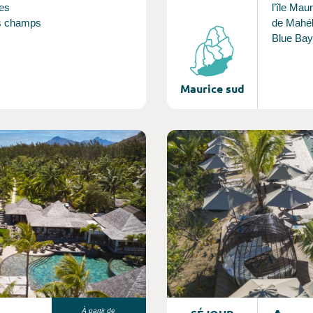
nes
l’île Maur
es champs
de Mahéb
Blue Bay,
un 4 étoi
onte
familles
ie
sur les î
Maurice sud
ra séduire
telles que
jeunes
Phare, e
du Lion, 
Consultez l'offre de voyage
garantit 
des expé
authenti
À partir de