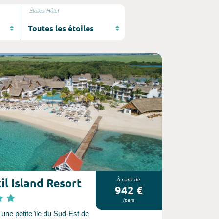
Étoiles Hôtel
il Island Resort
À partir de
942 €
/pers
 une petite île du Sud-Est de