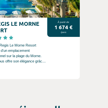
EGIS LE MORNE
À partir de
1 674 €
ORT
/pers
 Regis Le Morne Resort
e d'un emplacement
nnel sur la plage du Morne.
ous offre son élégance grâce
ice discret et personnalisé.