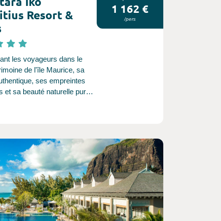
tara Iko
1 162 €
tius Resort &
/pers
s
nt les voyageurs dans le
rimoine de l'île Maurice, sa
authentique, ses empreintes
s et sa beauté naturelle pure,
Iko Mauritius Resort & Villas
 évasion côtière unique, en
 avec la nature. Faites de la
dans le parc marin de Blue
ilieu des coraux fuchsia.
 les réserves naturelles
s. Retrouvez la sérénité sur
e déserte de sable blanc.
 le yoga, la méditation et le