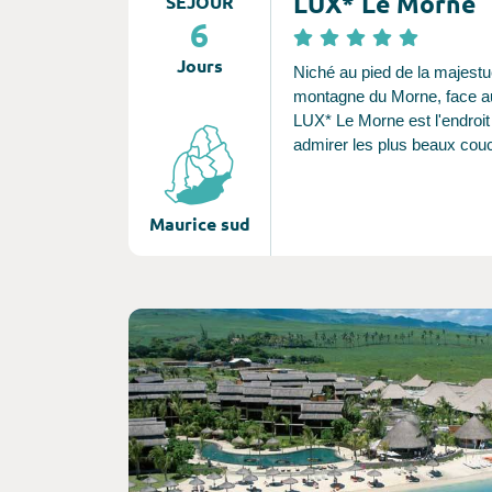
LUX* Le Morne
SÉJOUR
6
Jours
Niché au pied de la majest
montagne du Morne, face a
LUX* Le Morne est l'endroit
admirer les plus beaux cou
soleil. Ce resort au design c
serein est une véritable invit
douceur de vivre sur une île
Maurice sud
et la flore locales sont omn
dans ce décor des plus
spectaculaires, où seuleme
quelques pas séparent votre 
Consultez l'offre de voyage
grande plage de sable blanc