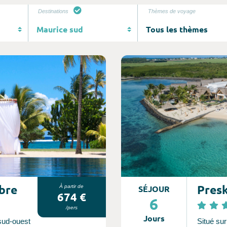
Destinations
Thèmes de voyage
Consultez l'offre de voyage
bre
Presk
À partir de
SÉJOUR
674 €
6
/pers
Jours
sud-ouest
Situé sur