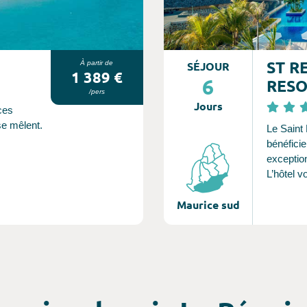
ST R
À partir de
SÉJOUR
1 389 €
6
RES
/pers
Jours
ces
se mêlent.
Le Saint
bénéfici
exceptio
L’hôtel v
à un serv
Maurice sud