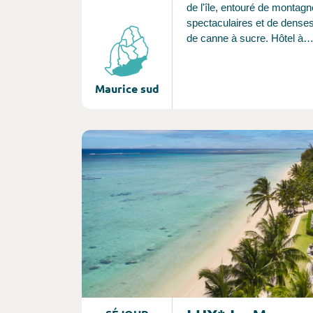
de l'île, entouré de montag
spectaculaires et de dens
de canne à sucre. Hôtel à
l’atmosphère conviviale et
dynamique, le Tamassa rac
l’émouvante histoire de la v
Maurice sud
quotidienne des îles, et sau
les amoureux ainsi que les 
familles.
Consultez l'offre de voyage