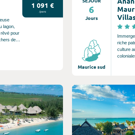
Anan
SÉJOUR
1 091 €
6
Mauri
/pers
Villa
Jours
ueuse
u lagon,
 rêvé pour
Immergea
chers de
riche pat
hic et
culture 
ation à la
coloniale
. La faune
Anantara 
Maurice sud
iprésentes
offre une
équilibre
nt
plongée 
lit d'une
Consultez l'offre de voyage
Bay au m
.
Explorez
protégée
une plag
Pratiquez
Tai Chi.