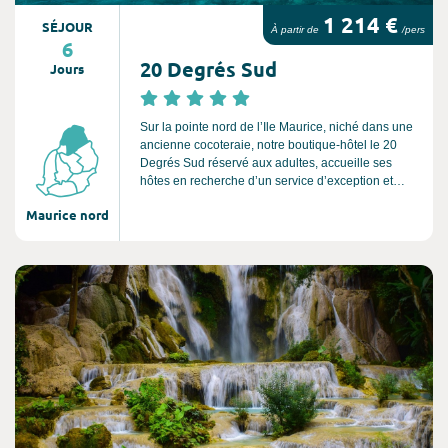
1 214 €
SÉJOUR
À partir de
/pers
6
20 Degrés Sud
Jours
Sur la pointe nord de l’Ile Maurice, niché dans une
ancienne cocoteraie, notre boutique-hôtel le 20
Degrés Sud réservé aux adultes, accueille ses
hôtes en recherche d’un service d’exception et
d’intimité. Derrière sa porte en chêne massif, se
Maurice nord
cache le seul Relais & Châteaux de l’île.
Consultez l'offre de voyage