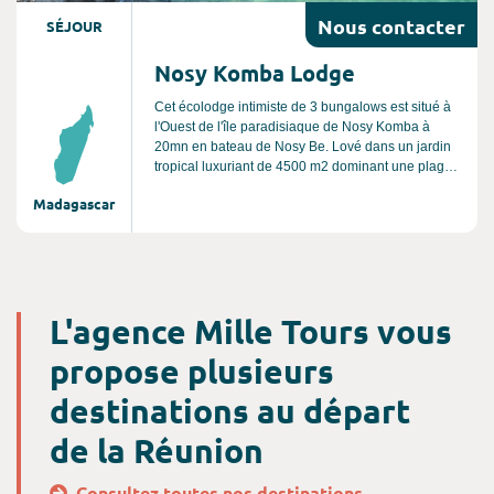
Nous
contacter
SÉJOUR
Nosy Komba Lodge
Cet écolodge intimiste de 3 bungalows est situé à
l'Ouest de l'île paradisiaque de Nosy Komba à
20mn en bateau de Nosy Be. Lové dans un jardin
tropical luxuriant de 4500 m2 dominant une plage
de sable blanc et le lagon, le lodge est composé
Madagascar
de 3 bungalows en première ligne et d'une maison
principale construite autour d'un puits de lumière
central végétalisé. Un véritable havre de paix.
L'agence Mille Tours vous
propose plusieurs
destinations au départ
de la Réunion
Consultez toutes nos destinations