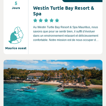
5
Westin Turtle Bay Resort &
Jours
Spa
Au Westin Turtle Bay Resort & Spa Mauritius, nous
savons que pour se sentir bien, il suffit d’évoluer
dans un environnement relaxant et délicieusement
confortable. Notre mission est de nous occuper de
tout, jusque dans les moindres détails, pour que
Maurice ouest
vous soyez totalement reposé et pour nourrir votre
corps et votre esprit. Entrez dans notre univers, qui
deviendra bientôt le vôtre, et offrez-vous tout un
monde de tranquillité.
Consultez l'offre de voyage