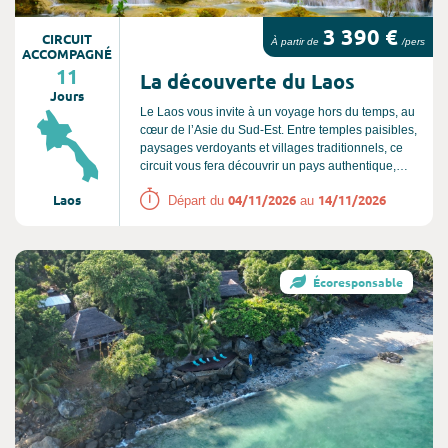
3 390 €
CIRCUIT
À partir de
/pers
ACCOMPAGNÉ
11
La découverte du Laos
Jours
Le Laos vous invite à un voyage hors du temps, au
cœur de l’Asie du Sud-Est. Entre temples paisibles,
paysages verdoyants et villages traditionnels, ce
circuit vous fera découvrir un pays authentique,
riche en culture et en spiritualité. Laissez-vous
Laos
04/11/2026
14/11/2026
Départ du
au
porter par la douceur de vivre laotienne et par la
beauté naturelle du Mékong, pour une expérience
unique et inoubliable.
Consultez l'offre de voyage
Écoresponsable