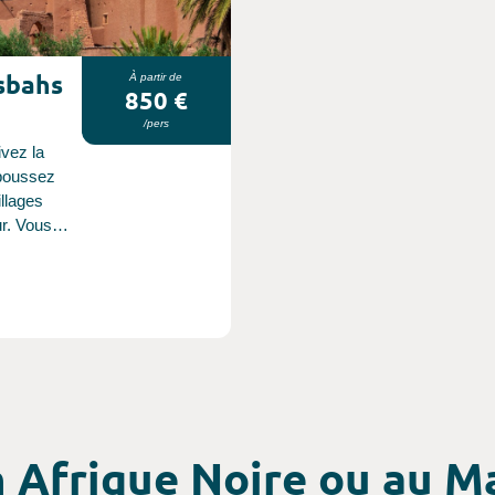
sbahs
À partir de
850 €
/pers
ivez la
 poussez
illages
ur. Vous
leureux
 comme
'altitude
votre
uac pour
ur les
fique !
n Afrique Noire ou au 