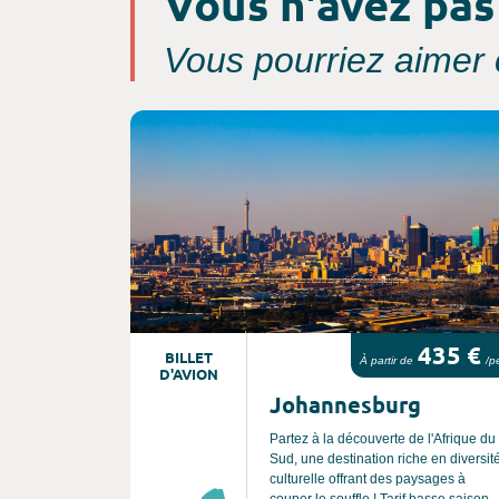
Vous n'avez pas
Vous pourriez aimer c
Consultez l'offre de voyage
435 €
BILLET
À partir de
/p
D'AVION
Johannesburg
Partez à la découverte de l'Afrique du
Sud, une destination riche en diversit
culturelle offrant des paysages à