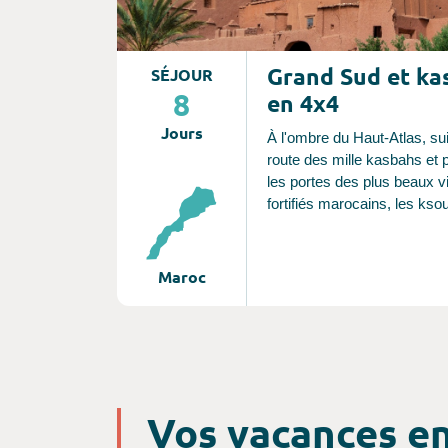
Grand Sud et ka
SÉJOUR
8
en 4x4
Jours
À l'ombre du Haut-Atlas, su
route des mille kasbahs et
les portes des plus beaux v
fortifiés marocains, les kso
rencontrerez un peuple cha
sur la place Jemaa el-Fna
dans les différents villages d
Maroc
traversés. Point d'orgue de 
itinéraire : une nuit en bivo
assister au lever du soleil s
dunes de Merzouga... Magni
Vos vacances e