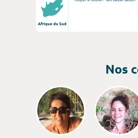
couper le souffle ! Tarif basse saison.
Afrique du Sud
Nos c