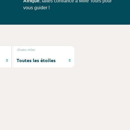
Afrique
, faites confiance à Mille Tours pour
vous guider !
Étoiles Hôtel