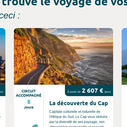
 trouvé le voyage de vos
eci :
Consultez l'offre de voyage
Co
2 607 €
CIRCUIT
ers
À partir de
/pers
ACCOMPAGNÉ
8
La découverte du Cap
Jours
Capitale culturelle et naturelle de
é
l'Afrique du Sud, Le Cap vous séduira
par la diversité de ses paysage, son