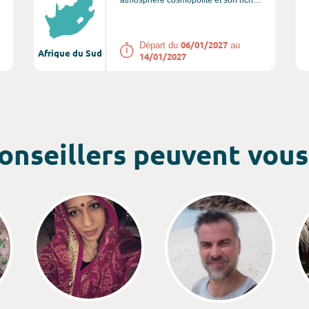
atmosphère cosmopolite et son riche
patrimoine. Entre océan, montagne et
vignobles, cette ville offre une
expérience inoubliable.
06/01/2027
Départ du
au
Afrique du Sud
14/01/2027
onseillers peuvent vous