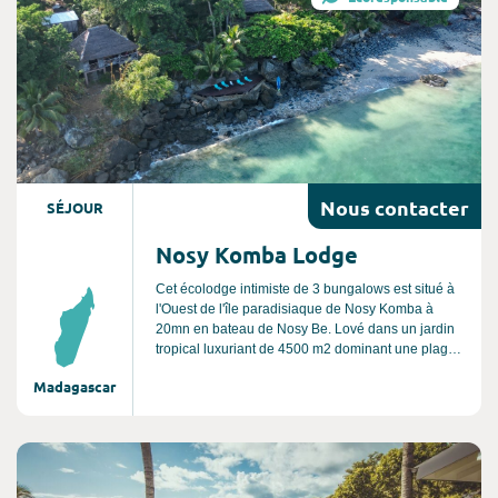
Madagascar à 100 km au Nord de Majunga. La
plage immense et préservée s'étend sur des
kilomètres.
Nous
contacter
SÉJOUR
Nosy Komba Lodge
Cet écolodge intimiste de 3 bungalows est situé à
l'Ouest de l'île paradisiaque de Nosy Komba à
20mn en bateau de Nosy Be. Lové dans un jardin
tropical luxuriant de 4500 m2 dominant une plage
de sable blanc et le lagon, le lodge est composé
Madagascar
de 3 bungalows en première ligne et d'une maison
principale construite autour d'un puits de lumière
central végétalisé. Un véritable havre de paix.
Consultez l'offre de voyage