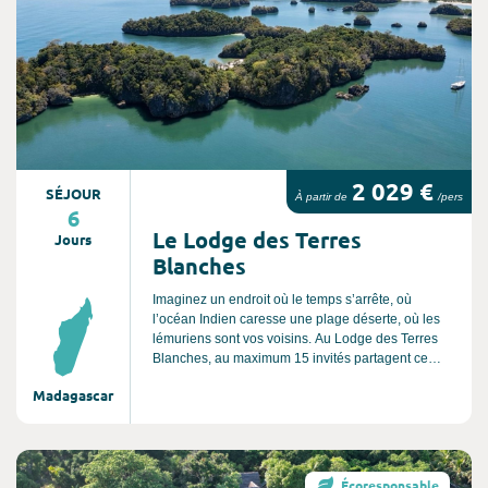
2 029 €
SÉJOUR
À partir de
/pers
6
Le Lodge des Terres
Jours
Blanches
Imaginez un endroit où le temps s’arrête, où
l’océan Indien caresse une plage déserte, où les
lémuriens sont vos voisins. Au Lodge des Terres
Blanches, au maximum 15 invités partagent ce
paradis préservé, accessible uniquement par avion
Madagascar
privé ou bateau. Ici, pas de tourisme de masse,
mais une expérience sur-mesure, où chaque détail
est pensé pour émerveiller vos sens. Le Lodge des
Terres Blanches se trouve au cœur d'une réserve
Consultez l'offre de voyage
de lémuriens sur la côte nord-ouest de
Écoresponsable