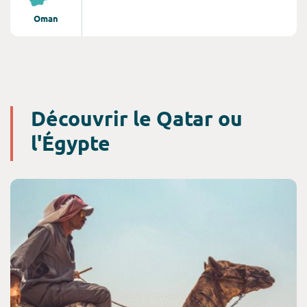
les déserts de sable, et les plages aux eaux
Oman
turquoises. C'est aussi une terre riche d’histoire et
de culture, qui compte de nombreux sites désignés
par l’UNESCO comme sites du Patrimoine Mondial
: le Fort de Bahla, la Terre de l'Encens, les sites
archéologiques de Bat, Al-Khutm et Al-Ayn...
Oman, c'est un voyage au coeur d'une authenticité
préservée.
Découvrir le Qatar ou
l'Égypte