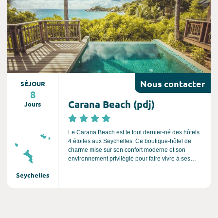
Nous
contacter
SÉJOUR
8
Carana Beach (pdj)
Jours
Le Carana Beach est le tout dernier-né des hôtels
4 étoiles aux Seychelles. Ce boutique-hôtel de
charme mise sur son confort moderne et son
environnement privilégié pour faire vivre à ses
invités des moments magiques à l'autre bout du
Seychelles
monde. Il se compose de chalets individuels
luxueux perchés sur des collines, avec une vue sur
mer à couper le souffle.