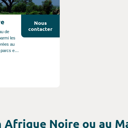
re
Nous
contacter
au de
parmi les
érées au
parcs et
celui de
oseli ou
ra. Cet
seul
 au
ge,
core
 de sable
n Afrique Noire ou au 