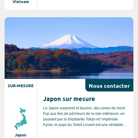
Vietnam
d’Halong terrestre », avant d’embarquer pour une
croisière au cœur de la mythique Baie d’Halong.
Après une nuit à bord d’un train couchette,
rejoignez Hué, ancienne capitale impériale
Consultez l'offre de voyage
chargée d’histoire. Enfin, laissez-vous séduire par
l’atmosphère unique et authentique de Saigon,
dernière étape de ce circuit riche en découvertes.
Nous
contacter
SUR-MESURE
Japon sur mesure
Le Japon surprend et fascine, des cimes du mont
Fuji aux îles de pêcheurs de la mer intérieure, en
passant par la trépidante Tokyo et l’impériale
Kyoto, le pays du Soleil Levant est une véritable
terre de contrastes entre modernité et traditions.
Japon
Vous serez émerveillés par la beauté de ses