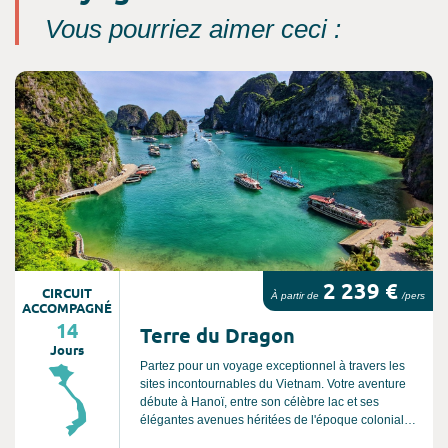
Vous pourriez aimer ceci :
Consultez l'offre de voyage
2 239 €
CIRCUIT
À partir de
/pers
ACCOMPAGNÉ
14
Terre du Dragon
Jours
Partez pour un voyage exceptionnel à travers les
sites incontournables du Vietnam. Votre aventure
débute à Hanoï, entre son célèbre lac et ses
élégantes avenues héritées de l'époque coloniale.
Poursuivez vers Ninh Binh, surnommée la « Baie