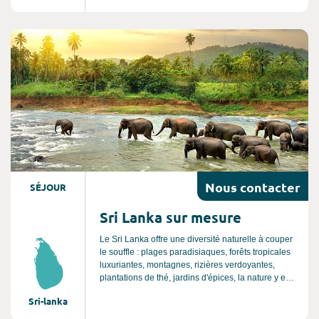
paysages à couper le souffle, son patrimoine
millénaire et la sérénité de ses temples. Son
atmosphère envoûtante est une véritable invitation
Consultez l'offre de voyage
à la détente, au bien être et à l’art de vivre
asiatique. Un séjour au Japon est une expérience
unique et authentique, c'est un voyage inoubliable.
Nous
contacter
SÉJOUR
Sri Lanka sur mesure
Le Sri Lanka offre une diversité naturelle à couper
le souffle : plages paradisiaques, forêts tropicales
luxuriantes, montagnes, rizières verdoyantes,
plantations de thé, jardins d'épices, la nature y est
reine et vous pourrez y observer de nombreux
Sri-lanka
animaux sauvages. C’est aussi un pays riche
d’une culture vivante, mêlant bouddhisme et