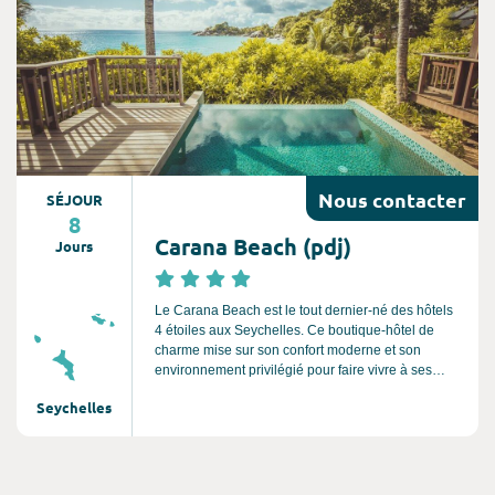
Nous
contacter
SÉJOUR
8
Carana Beach (pdj)
Jours
Le Carana Beach est le tout dernier-né des hôtels
4 étoiles aux Seychelles. Ce boutique-hôtel de
charme mise sur son confort moderne et son
environnement privilégié pour faire vivre à ses
invités des moments magiques à l'autre bout du
Seychelles
monde. Il se compose de chalets individuels
luxueux perchés sur des collines, avec une vue sur
mer à couper le souffle.