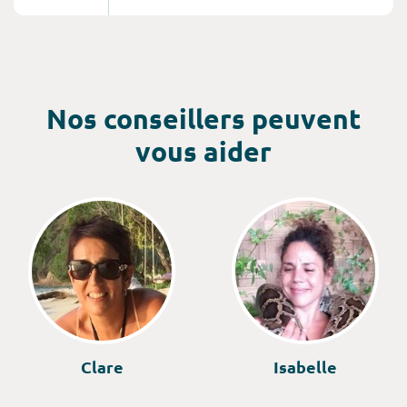
d’une culture vivante, mêlant bouddhisme et
hindouisme, qui abrite un patrimoine historique
exceptionnel, avec ses sites classés au patrimoine
mondial de l’UNESCO : le temple d’or de
Dambulla, Galles, Kandyn, Polonnaruwa, Sigiriya...
Nos conseillers peuvent
vous aider
Clare
Isabelle