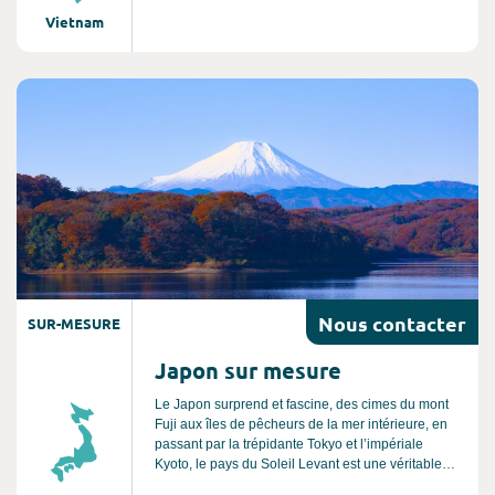
Poursuivez vers Ninh Binh, surnommée la « Baie
Vietnam
d’Halong terrestre », avant d’embarquer pour une
croisière au cœur de la mythique Baie d’Halong.
Après une nuit à bord d’un train couchette,
rejoignez Hué, ancienne capitale impériale
Consultez l'offre de voyage
chargée d’histoire. Enfin, laissez-vous séduire par
l’atmosphère unique et authentique de Saigon,
dernière étape de ce circuit riche en découvertes.
Nous
contacter
SUR-MESURE
Japon sur mesure
Le Japon surprend et fascine, des cimes du mont
Fuji aux îles de pêcheurs de la mer intérieure, en
passant par la trépidante Tokyo et l’impériale
Kyoto, le pays du Soleil Levant est une véritable
terre de contrastes entre modernité et traditions.