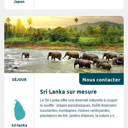
Japon
Vous serez émerveillés par la beauté de ses
paysages à couper le souffle, son patrimoine
millénaire et la sérénité de ses temples. Son
atmosphère envoûtante est une véritable invitation
Consultez l'offre de voyage
à la détente, au bien être et à l’art de vivre
asiatique. Un séjour au Japon est une expérience
unique et authentique, c'est un voyage inoubliable.
Nous
contacter
SÉJOUR
Sri Lanka sur mesure
Le Sri Lanka offre une diversité naturelle à couper
le souffle : plages paradisiaques, forêts tropicales
luxuriantes, montagnes, rizières verdoyantes,
plantations de thé, jardins d'épices, la nature y est
reine et vous pourrez y observer de nombreux
Sri-lanka
animaux sauvages. C’est aussi un pays riche