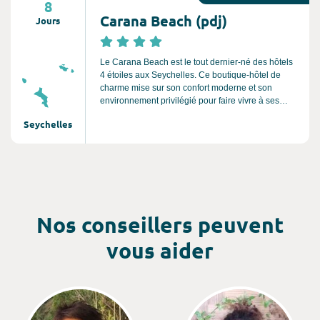
8
Carana Beach (pdj)
Jours
Le Carana Beach est le tout dernier-né des hôtels
4 étoiles aux Seychelles. Ce boutique-hôtel de
charme mise sur son confort moderne et son
environnement privilégié pour faire vivre à ses
invités des moments magiques à l'autre bout du
Seychelles
monde. Il se compose de chalets individuels
luxueux perchés sur des collines, avec une vue sur
mer à couper le souffle.
Nos conseillers peuvent
vous aider