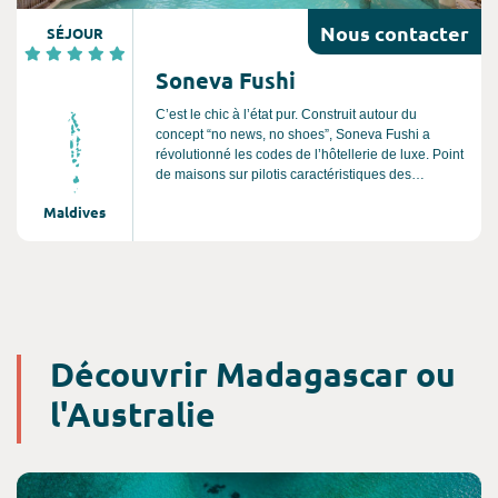
Nous
contacter
SÉJOUR
Soneva Fushi
C’est le chic à l’état pur. Construit autour du
concept “no news, no shoes”, Soneva Fushi a
révolutionné les codes de l’hôtellerie de luxe. Point
de maisons sur pilotis caractéristiques des
Maldives, mais des villas amarrées sur la plage ou
Maldives
blotties dans une végétation exubérante. Telles
des cases ultras élégantes pour Robinson en
quête de nature préservée. En plein cœur de l’atoll
Baa déclaré réserve de biosphère par l’Unesco, le
voyageur est convié à une expérience au plus
proche des éléments. Ici le luxe, c’est de prendre le
temps de vivre.
Découvrir Madagascar ou
l'Australie