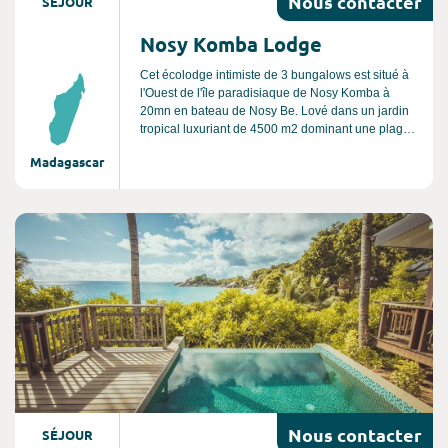
Nous
contacter
SÉJOUR
Nosy Komba Lodge
Cet écolodge intimiste de 3 bungalows est situé à
l'Ouest de l'île paradisiaque de Nosy Komba à
20mn en bateau de Nosy Be. Lové dans un jardin
tropical luxuriant de 4500 m2 dominant une plage
de sable blanc et le lagon, le lodge est composé
Madagascar
de 3 bungalows en première ligne et d'une maison
principale construite autour d'un puits de lumière
central végétalisé. Un véritable havre de paix.
Consultez l'offre de voyage
Nous
contacter
SÉJOUR