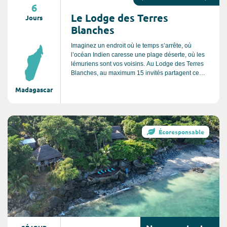
6
Le Lodge des Terres
Jours
Blanches
Imaginez un endroit où le temps s’arrête, où
l’océan Indien caresse une plage déserte, où les
lémuriens sont vos voisins. Au Lodge des Terres
Blanches, au maximum 15 invités partagent ce
paradis préservé, accessible uniquement par avion
Madagascar
privé ou bateau. Ici, pas de tourisme de masse,
mais une expérience sur-mesure, où chaque détail
est pensé pour émerveiller vos sens. Le Lodge des
Terres Blanches se trouve au cœur d'une réserve
Consultez l'offre de voyage
de lémuriens sur la côte nord-ouest de
Écoresponsable
Madagascar à 100 km au Nord de Majunga. La
plage immense et préservée s'étend sur des
kilomètres.