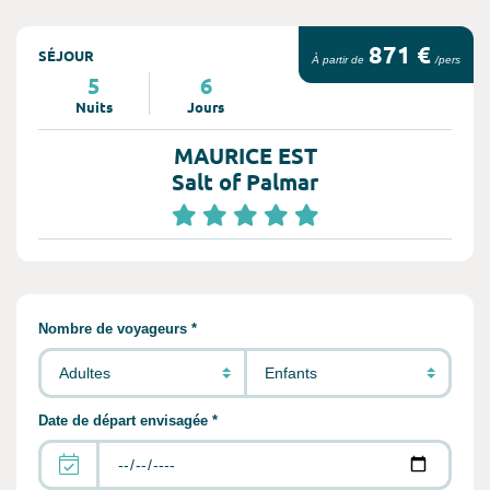
871 €
SÉJOUR
À partir de
/pers
5
6
Nuits
Jours
MAURICE EST
Salt of Palmar
Remplir les informations concernant vot
Nombre de voyageurs *
Date de départ envisagée *