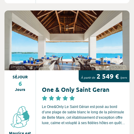
Découvrez la riche histoire du Touessrok avec des
touches d'hospitalité asiatique, où vous pourrez
vous laisser tenter par des expériences
Consultez l'offre de voyage
gastronomiques branchées, des moments de
détente sur des îles privées ou jouer sur l'un des
deux parcours de golf 18 trous de championnat.
OFFRE EXCLUSIVE : 35% de réduction + Demi-
pension offerte
2 549 €
SÉJOUR
À partir de
/pers
6
One & Only Saint Geran
Jours
Le One&Only Le Saint Géran est posé au bord
d’une plage de sable blanc le long de la péninsule
de Belle Mare, cet établissement d’exception offre
luxe, calme et volupté à ses fidèles hôtes en quête
de détente dans un cadre chic et raffiné.
Maurice est