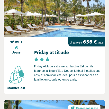
656 €
SÉJOUR
À partir de
/pers
6
Friday attitude
Jours
Friday Attitude est situé sur la côte Est de l’île
Maurice, à Trou d’Eau Douce. L’hôtel 3 étoiles sup,
cosy et convivial, est idéal pour des vacances en
famille, en couple ou entre amis.
Maurice est
Consultez l'offre de voyage
Écoresponsable