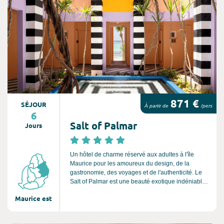
871 €
SÉJOUR
À partir de
/pers
6
Salt of Palmar
Jours
Un hôtel de charme réservé aux adultes à l'île
Maurice pour les amoureux du design, de la
gastronomie, des voyages et de l'authenticité. Le
Salt of Palmar est une beauté exotique indéniable.
Elle est indienne, française, créole, chinoise et
Maurice est
africaine. Ses couleurs, ses histoires, ses
coutumes, ses sons et ses saveurs forment un
mélange brillant et enivrant qu'il est impossible