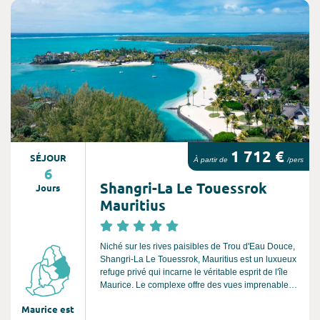
d'ignorer ou d'oublier.
Consultez l'offre de voyage
1 712 €
SÉJOUR
À partir de
/pers
6
Shangri-La Le Touessrok
Jours
Mauritius
Niché sur les rives paisibles de Trou d'Eau Douce,
Shangri-La Le Touessrok, Mauritius est un luxueux
refuge privé qui incarne le véritable esprit de l'île
Maurice. Le complexe offre des vues imprenables
sur l'océan Indien depuis ses logements exclusifs
Maurice est
et des plages de sable blanc à votre porte.