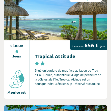
656 €
SÉJOUR
À partir de
/pers
6
Tropical Attitude
Jours
Situé en bordure de mer, face au lagon de Trou
d’Eau Douce, authentique village de pêcheurs de
la côte est de l’île, Tropical Attitude est un
boutique-hôtel 3 étoiles sup. Réservé aux adultes,
l’hôtel est le point d’embarquement idéal pour une
Maurice est
excursion à l’Ile aux Cerfs. Pour s’y rendre, des
navettes gratuites sont disponibles au départ de
l’hôtel.
Consultez l'offre de voyage