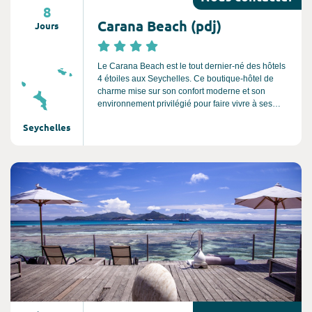
8
Carana Beach (pdj)
Jours
Le Carana Beach est le tout dernier-né des hôtels
4 étoiles aux Seychelles. Ce boutique-hôtel de
charme mise sur son confort moderne et son
environnement privilégié pour faire vivre à ses
invités des moments magiques à l'autre bout du
Seychelles
monde. Il se compose de chalets individuels
luxueux perchés sur des collines, avec une vue sur
mer à couper le souffle.
Consultez l'offre de voyage