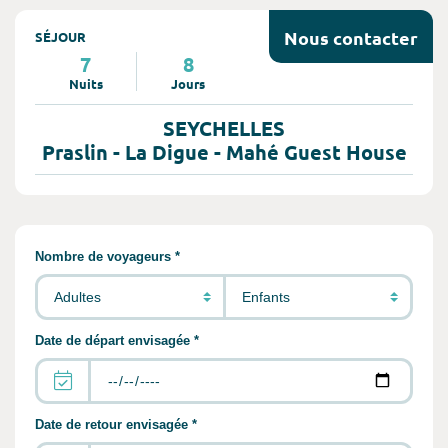
Nous
contacter
SÉJOUR
7
8
Nuits
Jours
SEYCHELLES
Praslin - La Digue - Mahé Guest House
Remplir les informations concernant vot
Nombre de voyageurs *
Date de départ envisagée *
Date de retour envisagée *