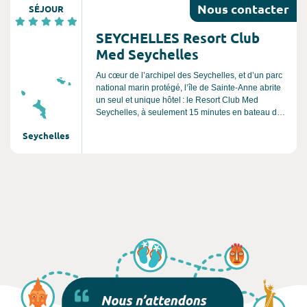
Nous
contacter
SÉJOUR
SEYCHELLES Resort Club
Med Seychelles
Au cœur de l’archipel des Seychelles, et d’un parc
national marin protégé, l’île de Sainte-Anne abrite
un seul et unique hôtel : le Resort Club Med
Seychelles, à seulement 15 minutes en bateau de
Mahé. Adultes et enfants retrouvent leur âme de
Seychelles
Robinson pour un séjour en totale harmonie avec
la nature où bon nombre d’activités sont en lien
direct avec l’océan Indien et ses sublimes
paysages. : Randonnée, plongée libre, kayak à
fond transparent sont autant de plaisirs à partager
pour le bien-être et le bonheur de chacun.