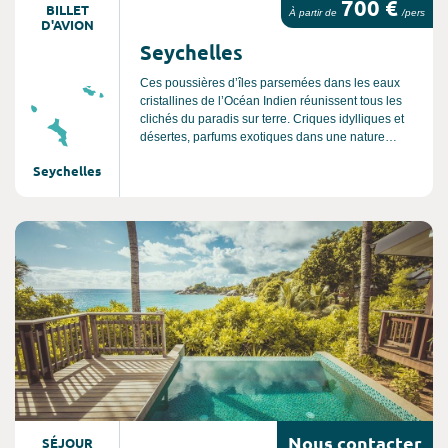
700 €
BILLET
À partir de
/pers
D'AVION
Seychelles
Ces poussières d’îles parsemées dans les eaux
cristallines de l’Océan Indien réunissent tous les
clichés du paradis sur terre. Criques idylliques et
désertes, parfums exotiques dans une nature
luxuriante, rocher en granit que l’on croirait sorti
Seychelles
d’un décor de cinéma. Les Seychelles ne lassent
pas de faire rêver. Tarif basse saison
Consultez l'offre de voyage
Nous
contacter
SÉJOUR