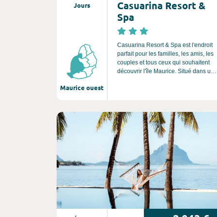
Casuarina Resort &
Jours
Spa
Casuarina Resort & Spa est l'endroit
parfait pour les familles, les amis, les
couples et tous ceux qui souhaitent
découvrir l'île Maurice. Situé dans un
jardin tropical luxuriant, en face de la
Maurice ouest
magnifique plage de Trou aux Biches,
dans le nord-ouest de l'île Maurice, et
à 10 minutes du village animé de
Grand Baie. Connu dans le passé
Consultez l'offre de voyage
comme village de pêcheur, Trou aux
Biches est particulièrement célèbre
pour sa longue plage de sable blanc,
en fond un lieu idéal pour la pratique
des sports nautique et de la
découverte de la faune et la flore de
l'océan Indien.