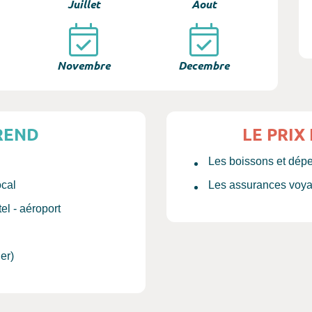
Juillet
Aout
Novembre
Decembre
REND
LE PRIX
Les boissons et dép
ocal
Les assurances voy
tel - aéroport
er)