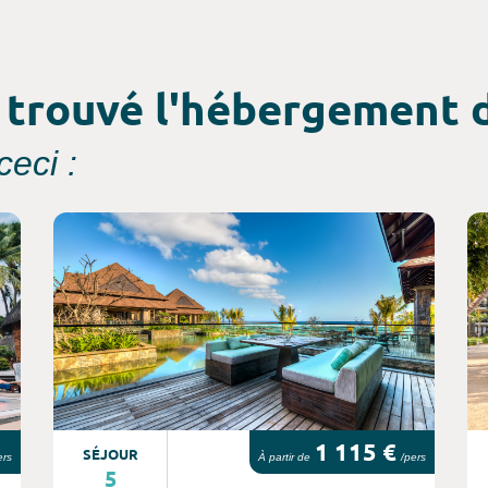
 trouvé l'hébergement d
eci :
Consultez l'offre de voyage
Co
1 115 €
SÉJOUR
ers
À partir de
/pers
5