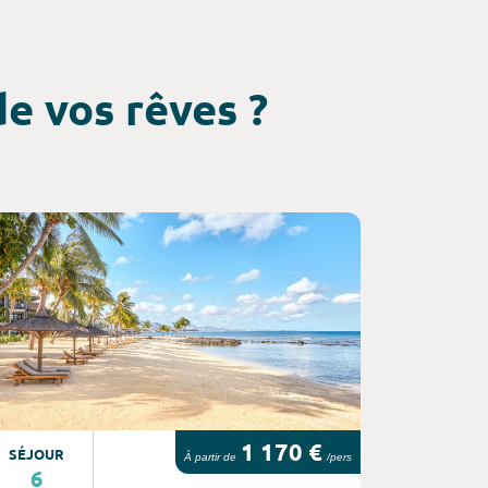
e vos rêves ?
nsultez l'offre de voyage
1 170 €
SÉJOUR
À partir de
/pers
6