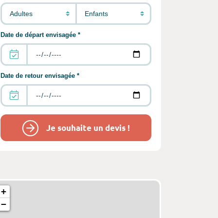
Date de départ envisagée *
photos : Westin Turtle Bay Resort & Spa
Date de retour envisagée *
Je souhaite un devis !
+
−