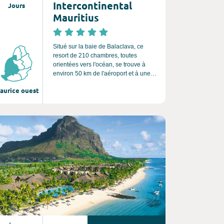
Intercontinental
Jours
Mauritius
Situé sur la baie de Balaclava, ce
resort de 210 chambres, toutes
orientées vers l'océan, se trouve à
environ 50 km de l'aéroport et à une
vingtaine de minutes de Grand Baie et
aurice ouest
de Port Louis.
nsultez l'offre de voyage