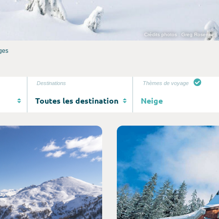
Crédits photos : Greg Rosenke
ges
Destinations
Thèmes de voyage
Consultez l'offre de voyage