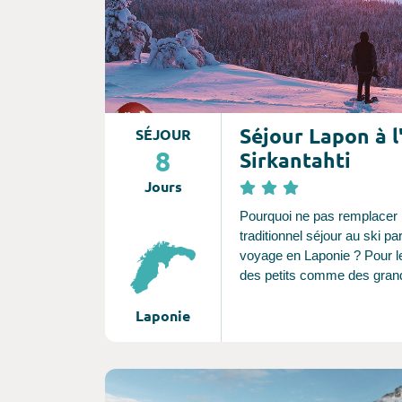
Séjour Lapon à l
SÉJOUR
8
Sirkantahti
Jours
Pourquoi ne pas remplacer 
traditionnel séjour au ski pa
voyage en Laponie ? Pour le
des petits comme des grand
de nos offres sur février et
Laponie
compris en période de vac
d’hiver (toutes zones). La s
Levi où se trouve l’hôtel Sir
vous offrira avec sa formul
Consultez l'offre de voyage
classique » de quoi vous fo