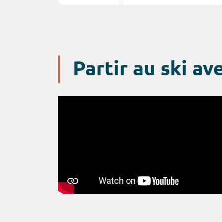
jours de soleil par an, c’est l
rêvé pour les skieurs début
confirmés ; Un séjour en alt
permet non seulement de pr
pistes et de vacances all in
Partir au ski a
mais aussi de découvrir une
d’activités et de s’immerger
riche patrimoine de la région