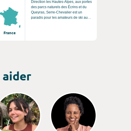
Direction les Hautes-Alpes, aux portes
des parcs naturels des Écrins et du
Queyras, Serre-Chevalier est un
paradis pour les amateurs de ski au
soleil. Niché au pied des pistes, le
Resort s'organise comme un charmant
France
hameau de chalets, à la décoration
traditionnelle. Avec 300 jours de soleil
par an, c’est l’endroit rêvé pour les
skieurs débutants ou confirmés ; Un
séjour en altitude qui permet non
seulement de profiter des pistes et de
vacances all inclusive, mais aussi de
 aider
découvrir une multitude d’activités et
de s’immerger dans le riche
patrimoine de la région.