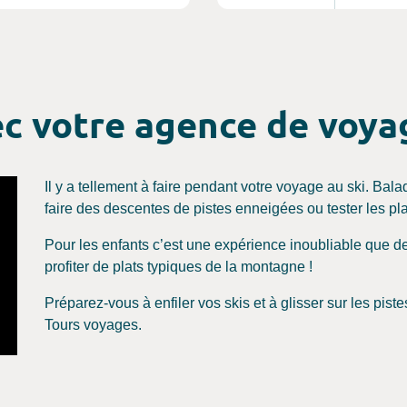
cimes en
’endroit
environn
ants ou
itude qui
ofiter des
clusive,
vec votre agence de voya
 multitude
 dans le
.
Il y a tellement à faire pendant votre voyage au ski. Ba
faire des descentes de pistes enneigées ou tester les plai
Pour les enfants c’est une expérience inoubliable que de 
profiter de plats typiques de la montagne !
Préparez-vous à enfiler vos skis et à glisser sur les piste
Tours voyages.