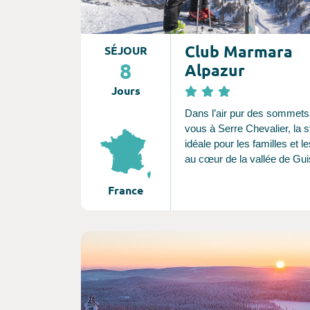
Club Marmara
SÉJOUR
8
Alpazur
Jours
Dans l’air pur des sommets
vous à Serre Chevalier, la s
idéale pour les familles et le
au cœur de la vallée de Gu
Profitez de la nature préser
France
vallons et forêt de mélèzes, 
qui brille 300 jours par an et
excellent enneigement. Un 
domaine skiable pour prend
Consultez l'offre de voyage
temps de vivre dans un mag
décor alpin. Club Marmara,
l’expérience club en toute co