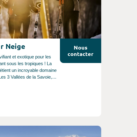
r Neige
Nous
contacter
vifiant et exotique pour les
ant sous les tropiques ! La
étient un incroyable domaine
Les 3 Vallées de la Savoie,
e de Chamonix en Haute
L’Alpe d’Huez Grand Ski en
e Grand Serre Chevalier dans
s du Sud et Le Grand
t dans les Pyrénées, pour
 D'autres stations
putées, moins onéreuses
t aussi agréables, peuvent