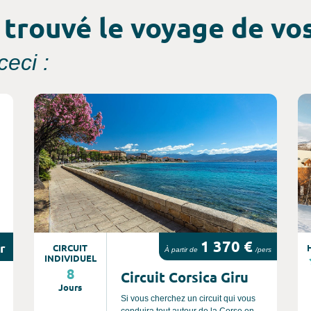
 trouvé le voyage de vos
eci :
Consultez l'offre de voyage
Co
1 370 €
r
CIRCUIT
À partir de
/pers
INDIVIDUEL
8
Circuit Corsica Giru
Jours
Si vous cherchez un circuit qui vous
conduira tout autour de la Corse en