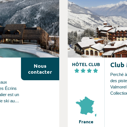
vous êtr
ien de tel
l'Italie,
parts en
surprena
s.
Club
HÔTEL CLUB
Nous
contacter
Perché à 
des pist
 aux
Valmorel
es Écrins
Collectio
ier est un
des mais
e ski au
du Beauf
colorées 
un
; Depuis
, à la
France
profitez 
vec 300