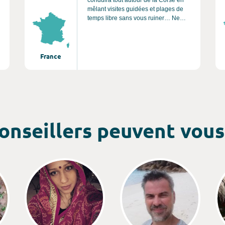
mêlant visites guidées et plages de
temps libre sans vous ruiner… Ne
cherchez plus, vous l’avez trouvé !
Nous vous avons concocté un
itinéraire à la fois complet et original.
France
onseillers peuvent vous