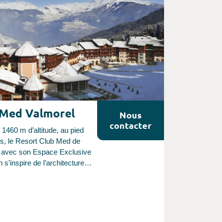
e suggérées. Pensez aussi à
 la Suisse ou encore et plus
nt Andorre !
 Med Valmorel
Nous
contacter
1460 m d’altitude, au pied
es, le Resort Club Med de
 avec son Espace Exclusive
n s’inspire de l’architecture
ons de maître de la région
ortain avec ses façades
et son toit en pierre de lauze
 le balcon de votre chambre,
de la vue imprenable sur les