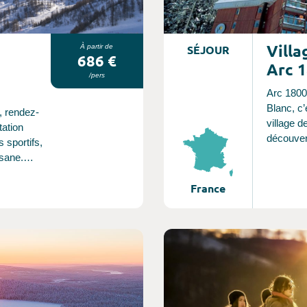
Villa
À partir de
SÉJOUR
686 €
Arc 
/pers
Arc 1800
Blanc, c’
, rendez-
village 
tation
découver
s sportifs,
Paradisk
isane.
exceptio
vée entre
tout incl
France
du soleil
remontée
 d’un
ski !
vaste
re le
Consultez l'offre de voyage
nifique
nvivialité !