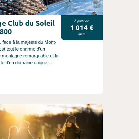
ge Club du Soleil
À partir de
1 014 €
1800
/pers
, face à la majesté du Mont-
est tout le charme d’un
de montagne remarquable et la
te d’un domaine unique,
i®, 420 km de pistes
nnellement enneigées. Forfait
us : pension complète,
 mécanique et location de