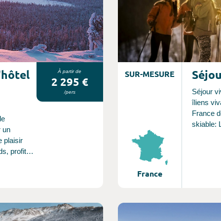
'hôtel
Séjou
À partir de
SUR-MESURE
2 295 €
Séjour vi
/pers
îliens viv
France d
le
skiable: 
r un
La Vallé
 plaisir
Savoie, 
s, profitez
Isère, L
 mars, y
les Alpe
France
ances
Tourmale
tation de
les plus connues.
kantahti
moins ré
e «
Consultez l'offre de voyage
mais tou
rger de