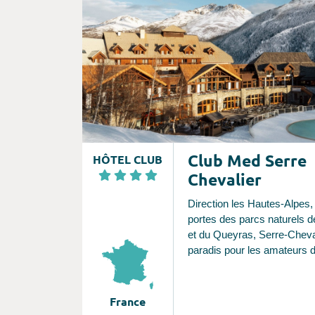
bons souvenirs en famille. R
pour resserrer les liens. Dé
février et mars 2025 de Pari
Club Med Serre
HÔTEL CLUB
Chevalier
Direction les Hautes-Alpes,
portes des parcs naturels d
et du Queyras, Serre-Cheval
paradis pour les amateurs d
soleil. Niché au pied des pistes, le
Resort s'organise comme 
charmant hameau de chalets
France
décoration traditionnelle. A