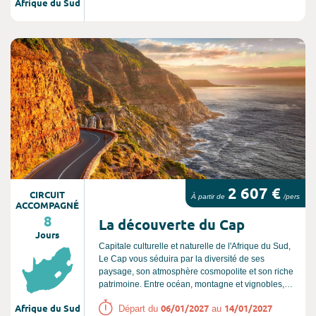
Afrique du Sud
Consultez l'offre de voyage
2 607 €
CIRCUIT
À partir de
/pers
ACCOMPAGNÉ
8
La découverte du Cap
Jours
Capitale culturelle et naturelle de l'Afrique du Sud,
Le Cap vous séduira par la diversité de ses
paysage, son atmosphère cosmopolite et son riche
patrimoine. Entre océan, montagne et vignobles,
cette ville offre une expérience inoubliable.
Afrique du Sud
06/01/2027
14/01/2027
Départ du
au