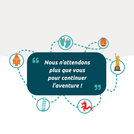
National Kruger et les montagnes du Drakensberg
avec une forte densité de lions, éléphants et
buffles. Rhinocéros et léopards également. Faune
africaine abondante. Accès à la rivière Olifants
avec hippopotames et crocodiles ainsi que de très
nombreux oiseaux tropicaux.