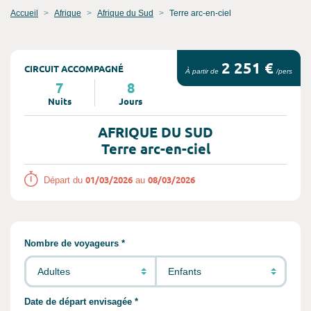
Accueil
Afrique
Afrique du Sud
Terre arc-en-ciel
2 251 €
CIRCUIT ACCOMPAGNÉ
À partir de
/pers
7
8
Nuits
Jours
AFRIQUE DU SUD
Terre arc-en-ciel
01/03/2026
08/03/2026
Départ du
au
Remplir les informations concernant vot
Nombre de voyageurs *
Date de départ envisagée *