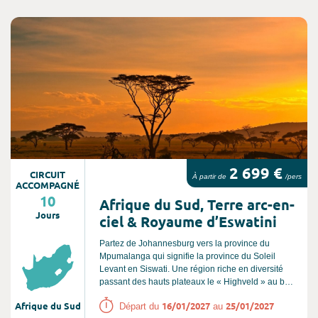
Consultez l'offre de voyage
2 699 €
CIRCUIT
À partir de
/pers
ACCOMPAGNÉ
10
Afrique du Sud, Terre arc-en-
Jours
ciel & Royaume d’Eswatini
Partez de Johannesburg vers la province du
Mpumalanga qui signifie la province du Soleil
Levant en Siswati. Une région riche en diversité
passant des hauts plateaux le « Highveld » au bas
plateaux le « Lowveld » en quelques minutes. On y
Afrique du Sud
16/01/2027
25/01/2027
Départ du
au
retrouve le fameux Parc National Kruger et nos