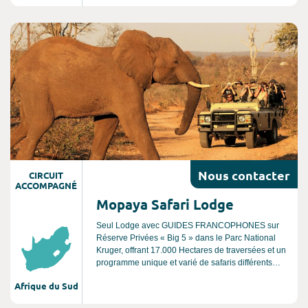
célèbres « Big 5 » mais aussi la route
panoramique du Blyde River Canyon, le 3ème plus
grand canyon au monde. Un excellent séjour pour
Consultez l'offre de voyage
découvrir l’Afrique du Sud pour la première fois.
Nous
contacter
CIRCUIT
ACCOMPAGNÉ
Mopaya Safari Lodge
Seul Lodge avec GUIDES FRANCOPHONES sur
Réserve Privées « Big 5 » dans le Parc National
Kruger, offrant 17.000 Hectares de traversées et un
programme unique et varié de safaris différents
chaque jour, en 4X4, à pied, en bateau et de nuit.
Afrique du Sud
Le Lodge adossé à « La Montagne aux Lions »
surplombe la brousse à perte de vue sur le Parc