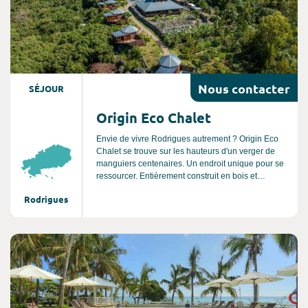
Nous
contacter
SÉJOUR
Origin Eco Chalet
Envie de vivre Rodrigues autrement ? Origin Eco
Chalet se trouve sur les hauteurs d'un verger de
manguiers centenaires. Un endroit unique pour se
ressourcer. Entièrement construit en bois et
matériaux locaux, ce concept d'écolodge unique à
Rodrigues
Rodrigues propose des chalets s’ouvrant sur une
terrasse privée avec une vue spectaculaire. La
localisation est idéale pour découvrir Rodrigues et
vivre une expérience 100% locale.
Consultez l'offre de voyage