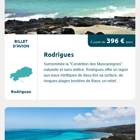
396 €
BILLET
À partir de
/pers
D'AVION
Rodrigues
Surnommée la "Cendrillon des Mascareignes",
naturelle et sans artifice, Rodrigues offre un lagon
aux eaux mirifiques de deux fois sa surface, de
longues plages bordées de filaos, un relief
d’origine volcanique dominé par le Mont Limon
Rodrigues
(390 m), des cultures en terrasse et des vallées
profondes à découvrir en randonnée. Sans oublier
une faible pluviométrie et des températures
clémentes toute l’année. Tarif basse saison
Consultez l'offre de voyage