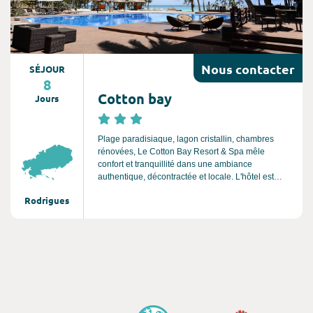
Nous
contacter
SÉJOUR
8
Cotton bay
Jours
Plage paradisiaque, lagon cristallin, chambres
rénovées, Le Cotton Bay Resort & Spa mêle
confort et tranquillité dans une ambiance
authentique, décontractée et locale. L'hôtel est
situé sur la côte nord- est de l’ile Rodrigues, à
Rodrigues
environ 40 minutes de voiture de l’aéroport et à 10
minutes de Port Mathurin, la capitale. L’hôtel est
situé à Pointe Coton, l’une des plus belles plages
de l’ile, idéale pour les vacanciers qui recherchent
un séjour calme et, encore plus, une cachette
discrète.