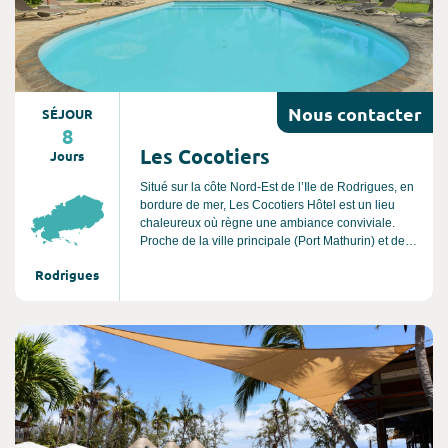
Nous
contacter
SÉJOUR
8
Les Cocotiers
Jours
Situé sur la côte Nord-Est de l’Ile de Rodrigues, en
bordure de mer, Les Cocotiers Hôtel est un lieu
chaleureux où règne une ambiance conviviale.
Proche de la ville principale (Port Mathurin) et des
lieux animés de l’île, cet hôtel 3 étoiles offre un
Rodrigues
excellent rapport qualité/prix pour un voyage
d’affaires ou des escapades en solo, en couple ou
en famille. Un véritable havre de paix, niché dans
un magnifique jardin dans un coin idyllique des
Consultez l'offre de voyage
Mascareignes.