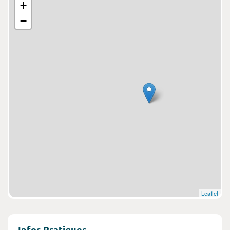
+
−
Leaflet
Infos Pratiques