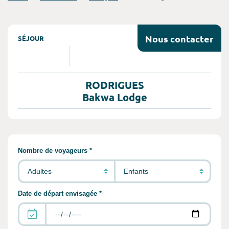
Nous
contacter
SÉJOUR
RODRIGUES
Bakwa Lodge
Remplir les informations concernant vot
Nombre de voyageurs *
Date de départ envisagée *