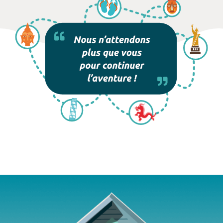
Agence de voyages Mille Tours Saint-Paul Réunion