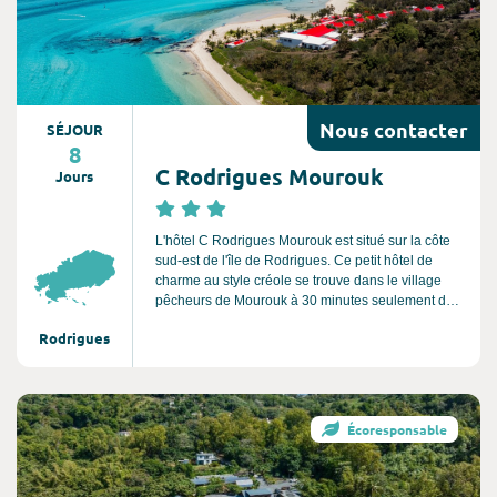
Nous
contacter
SÉJOUR
8
C Rodrigues Mourouk
Jours
L'hôtel C Rodrigues Mourouk est situé sur la côte
sud-est de l'île de Rodrigues. Ce petit hôtel de
charme au style créole se trouve dans le village
pêcheurs de Mourouk à 30 minutes seulement de
voiture de l’aéroport de Plaine Corail et de la ville
Rodrigues
de Port-Mathurin. Cet établissement offre une vue
imprenable sur le lagon turquoise.
Consultez l'offre de voyage
Écoresponsable