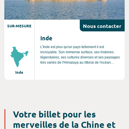
Nous
contacter
SUR-MESURE
Inde
L'Inde est plus qu'un pays tellement il est
incroyable. Son immense surface, ses histoires
légendaires, ses cultures diverses et ses paysages
très variés de l'Himalaya au littoral de l'océan
Indien. Visitez le Rajasthan pour ses palais de
Inde
maharadjas, le Kerala sur un bateau-hôtel ou
encore la Région de Mumbai pour ses plages et
ses sites historiques.
Votre billet pour les
merveilles de la Chine et