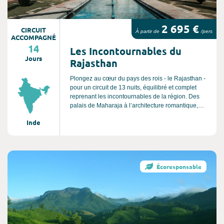
2 695 €
CIRCUIT
À partir de
/pers
ACCOMPAGNÉ
14
Les Incontournables du
Jours
Rajasthan
Plongez au cœur du pays des rois - le Rajasthan -
pour un circuit de 13 nuits, équilibré et complet
reprenant les incontournables de la région. Des
palais de Maharaja à l’architecture romantique,
aux forteresses imprenables, en passant par les
Inde
temples sacrés hindous, vous saurez tout sur cette
région aux mille couleurs et à l’héritage culturel
envoûtant. Un mélange savamment épicé de
visites culturelles, d’anecdotes mystérieuses,
Consultez l'offre de voyage
d’activités ludiques et d’expériences immersives
Écoresponsable
vous tiendra en haleine durant 14 jours.