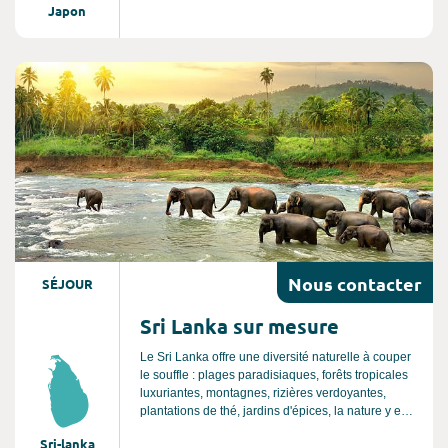
Japon
Vous serez émerveillés par la beauté de ses
paysages à couper le souffle, son patrimoine
millénaire et la sérénité de ses temples. Son
atmosphère envoûtante est une véritable invitation
Consultez l'offre de voyage
à la détente, au bien être et à l’art de vivre
asiatique. Un séjour au Japon est une expérience
unique et authentique, c'est un voyage inoubliable.
Nous
contacter
SÉJOUR
Sri Lanka sur mesure
Le Sri Lanka offre une diversité naturelle à couper
le souffle : plages paradisiaques, forêts tropicales
luxuriantes, montagnes, rizières verdoyantes,
plantations de thé, jardins d'épices, la nature y est
reine et vous pourrez y observer de nombreux
Sri-lanka
animaux sauvages. C’est aussi un pays riche