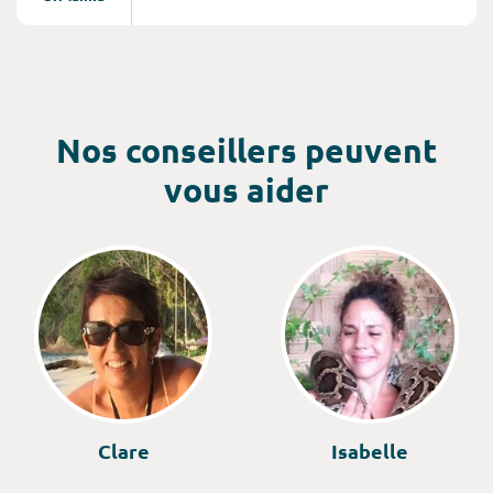
d’une culture vivante, mêlant bouddhisme et
hindouisme, qui abrite un patrimoine historique
exceptionnel, avec ses sites classés au patrimoine
mondial de l’UNESCO : le temple d’or de
Dambulla, Galles, Kandyn, Polonnaruwa, Sigiriya...
Nos conseillers peuvent
vous aider
Clare
Isabelle