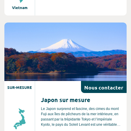
Poursuivez vers Ninh Binh, surnommée la « Baie
Vietnam
d’Halong terrestre », avant d’embarquer pour une
croisière au cœur de la mythique Baie d’Halong.
Après une nuit à bord d’un train couchette,
rejoignez Hué, ancienne capitale impériale
Consultez l'offre de voyage
chargée d’histoire. Enfin, laissez-vous séduire par
l’atmosphère unique et authentique de Saigon,
dernière étape de ce circuit riche en découvertes.
Nous
contacter
SUR-MESURE
Japon sur mesure
Le Japon surprend et fascine, des cimes du mont
Fuji aux îles de pêcheurs de la mer intérieure, en
passant par la trépidante Tokyo et l’impériale
Kyoto, le pays du Soleil Levant est une véritable
terre de contrastes entre modernité et traditions.