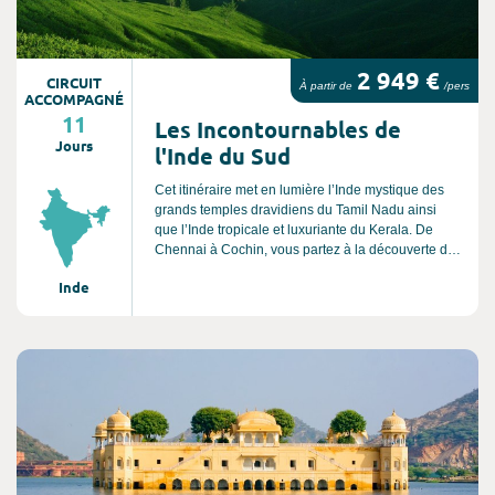
2 949 €
CIRCUIT
À partir de
/pers
ACCOMPAGNÉ
11
Les Incontournables de
Jours
l'Inde du Sud
Cet itinéraire met en lumière l’Inde mystique des
grands temples dravidiens du Tamil Nadu ainsi
que l’Inde tropicale et luxuriante du Kerala. De
Chennai à Cochin, vous partez à la découverte de
sites aussi variés que l’ancien comptoir de
Inde
Pondichery, les temples hindous de Madurai et
Tanjore, les jardins d’épices de Periyar et les
paradisiaques backwaters du Kerala.
Consultez l'offre de voyage