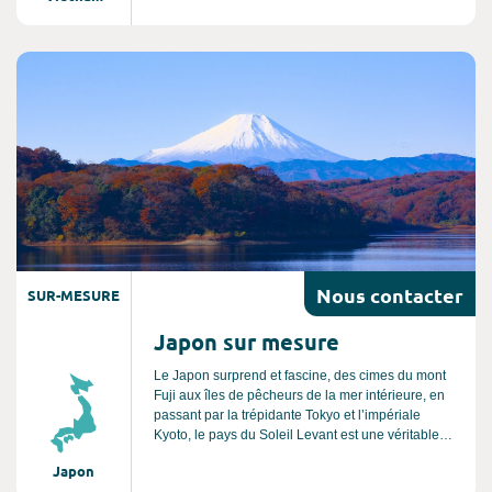
croisière au cœur de la mythique Baie d’Halong.
Après une nuit à bord d’un train couchette,
rejoignez Hué, ancienne capitale impériale
Consultez l'offre de voyage
chargée d’histoire. Enfin, laissez-vous séduire par
l’atmosphère unique et authentique de Saigon,
dernière étape de ce circuit riche en découvertes.
Nous
contacter
SUR-MESURE
Japon sur mesure
Le Japon surprend et fascine, des cimes du mont
Fuji aux îles de pêcheurs de la mer intérieure, en
passant par la trépidante Tokyo et l’impériale
Kyoto, le pays du Soleil Levant est une véritable
terre de contrastes entre modernité et traditions.
Japon
Vous serez émerveillés par la beauté de ses