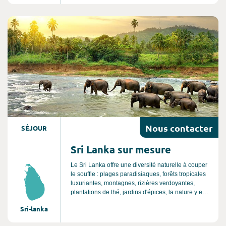
paysages à couper le souffle, son patrimoine
millénaire et la sérénité de ses temples. Son
atmosphère envoûtante est une véritable invitation
Consultez l'offre de voyage
à la détente, au bien être et à l’art de vivre
asiatique. Un séjour au Japon est une expérience
unique et authentique, c'est un voyage inoubliable.
Nous
contacter
SÉJOUR
Sri Lanka sur mesure
Le Sri Lanka offre une diversité naturelle à couper
le souffle : plages paradisiaques, forêts tropicales
luxuriantes, montagnes, rizières verdoyantes,
plantations de thé, jardins d'épices, la nature y est
reine et vous pourrez y observer de nombreux
Sri-lanka
animaux sauvages. C’est aussi un pays riche
d’une culture vivante, mêlant bouddhisme et