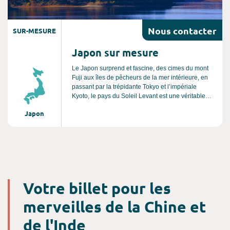
Nous
contacter
SUR-MESURE
Japon sur mesure
Le Japon surprend et fascine, des cimes du mont
Fuji aux îles de pêcheurs de la mer intérieure, en
passant par la trépidante Tokyo et l’impériale
Kyoto, le pays du Soleil Levant est une véritable
terre de contrastes entre modernité et traditions.
Japon
Vous serez émerveillés par la beauté de ses
paysages à couper le souffle, son patrimoine
millénaire et la sérénité de ses temples. Son
atmosphère envoûtante est une véritable invitation
à la détente, au bien être et à l’art de vivre
asiatique. Un séjour au Japon est une expérience
unique et authentique, c'est un voyage inoubliable.
Votre billet pour les
merveilles de la Chine et
de l'Inde