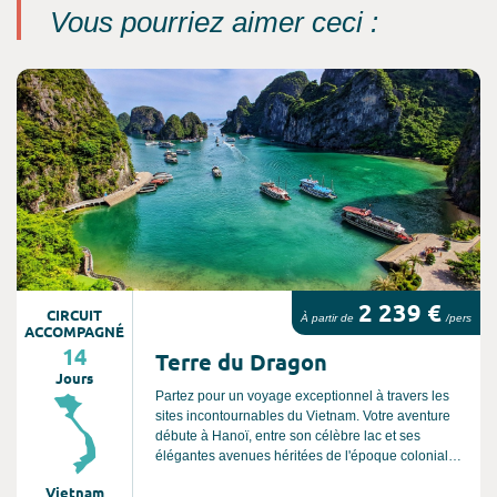
Vous pourriez aimer ceci :
Consultez l'offre de voyage
2 239 €
CIRCUIT
À partir de
/pers
ACCOMPAGNÉ
14
Terre du Dragon
Jours
Partez pour un voyage exceptionnel à travers les
sites incontournables du Vietnam. Votre aventure
débute à Hanoï, entre son célèbre lac et ses
élégantes avenues héritées de l'époque coloniale.
Poursuivez vers Ninh Binh, surnommée la « Baie
Vietnam
d’Halong terrestre », avant d’embarquer pour une