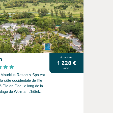
n
À partir de
1 228 €
/pers
n Mauritius Resort & Spa est
 la côte occidentale de l'île
 Flic en Flac, le long de la
plage de Wolmar. L’hôtel
r un cadre tropical luxuriant
 la relaxation pure et simple,
en pièces d’arts décoratifs qui