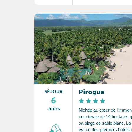
Consultez l'offre de voyage
Pirogue
SÉJOUR
6
Jours
Nichée au cœur de l’imme
cocoteraie de 14 hectares q
sa plage de sable blanc, La
est un des premiers hôtels 