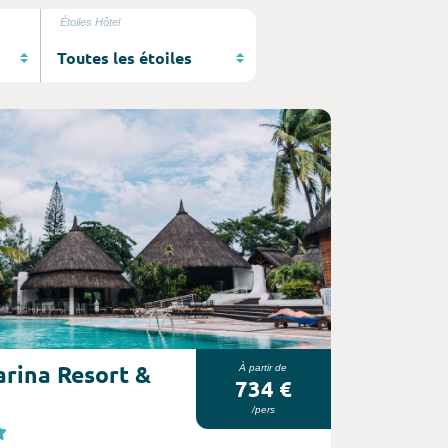
Étoiles Hôtel
rina Resort &
À partir de
734 €
/pers