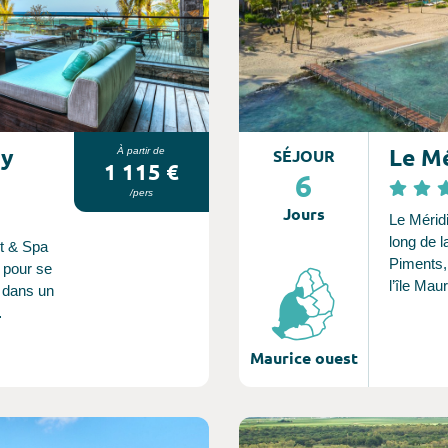
ay
Le M
À partir de
SÉJOUR
1 115 €
6
/pers
Jours
Le Méridi
long de l
t & Spa
Piments,
 pour se
l’île Mau
er dans un
de plage
mètres e
 Notre
sur les 
Maurice ouest
 de tout,
l’océan I
tails, pour
reposé et
otre esprit.
Consultez l'offre de voyage
qui