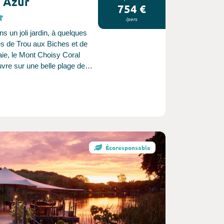
 Azur
754 €
/pers
s un joli jardin, à quelques
es de Trou aux Biches et de
ie, le Mont Choisy Coral
vre sur une belle plage de
nd bordée de filaos.​ Une
rtie de son succès est liée à
e qu’a su créer l’équipe
 s’attachant à respecter les
 d’accueil, d’hospitalité et de
ie de l’ile.
Écoresponsable