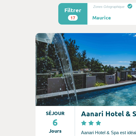
Zones Géographique
Filtrer
17
Consultez l'offre de voyage
Aanari Hotel & 
SÉJOUR
6
Jours
Aanari Hotel & Spa est idé