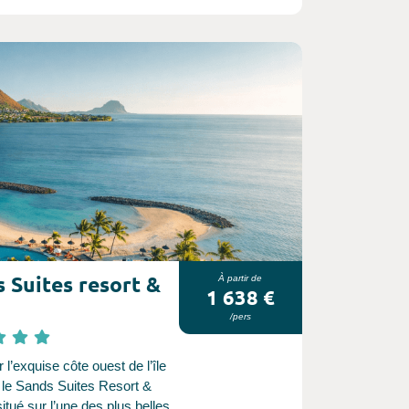
nt à faire de l’ensemble un
haleureux et raffiné.
 Suites resort &
À partir de
1 638 €
/pers
 &