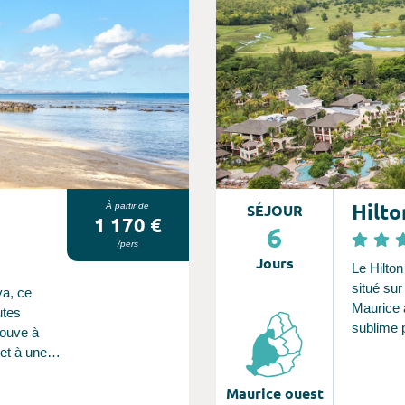
 offrez-
illité.
Hilto
À partir de
SÉJOUR
1 170 €
6
/pers
Jours
Le Hilto
situé sur
va, ce
Maurice à
utes
sublime 
rouve à
repose su
 et à une
propice à
nd Baie et
et riche 
Maurice ouest