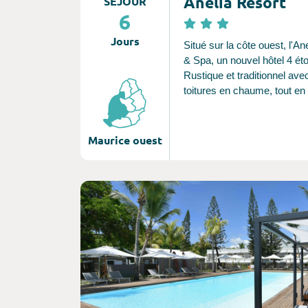
Anélia Resort
SÉJOUR
6
Jours
Situé sur la côte ouest, l'An
& Spa, un nouvel hôtel 4 éto
Rustique et traditionnel ave
toitures en chaume, tout en 
moderne et chic, l’hôtel invi
cesse au voyage à travers 
Maurice ouest
Consultez l'offre de voyage