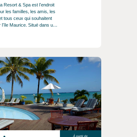
a Resort & Spa est l'endroit
our les familles, les amis, les
t tous ceux qui souhaitent
 l'île Maurice. Situé dans un
pical luxuriant, en face de la
ue plage de Trou aux Biches,
ord-ouest de l'île Maurice, et
utes du village animé de
ie. Connu dans le passé
llage de pêcheur, Trou aux
t particulièrement célèbre
longue plage de sable blanc,
n lieu idéal pour la pratique
s nautique et de la
e de la faune et la flore de
ndien.
À partir de