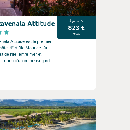
Ravenala Attitude
À partir de
823 €
/pers
nala Attitude est le premier
 hôtel 4* à l’île Maurice. Au
t de l’île, entre mer et
au milieu d’un immense jardin
 avec en toile de fond la
e montagnes majestueuse, le
 planté.