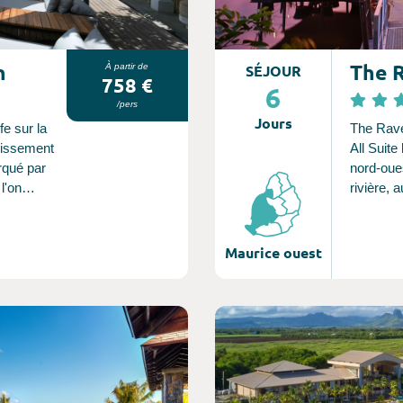
n
The 
À partir de
SÉJOUR
758 €
6
/pers
Jours
e sur la
The Rave
blissement
All Suite
rqué par
nord-oues
l'on
rivière, 
s
exotique,
les on
chaîne d
 la piscine
décor est
Maurice ouest
re de paix
 aussi
rincipaux
Consultez l'offre de voyage