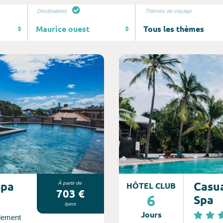
Destinations
Thèmes de voyage
Consultez l'offre de voyage
Spa
Casua
À partir de
HÔTEL CLUB
703 €
6
Spa
/pers
Jours
alement