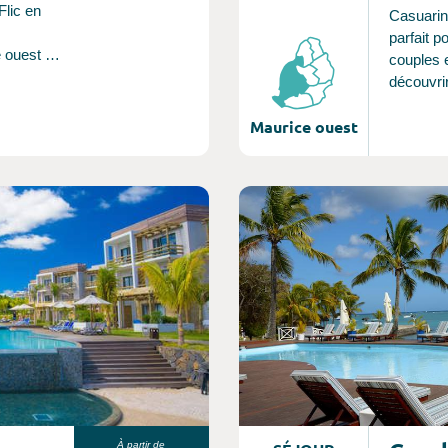
Flic en
Casuarin
parfait p
e ouest de
couples e
ueillis
découvrir
ienne
jardin tro
Maurice ouest
magnifiq
dans le n
à 10 min
Grand Ba
Consultez l'offre de voyage
comme vi
Biches es
pour sa 
en fond u
des sport
découvert
l'océan I
À partir de