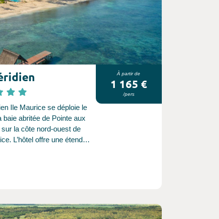
éridien
À partir de
1 165 €
/pers
en Ile Maurice se déploie le
a baie abritée de Pointe aux
 sur la côte nord-ouest de
rice. L’hôtel offre une étendue
 de sable blanc de 1 000
t des vues spectaculaires
eaux chaudes turquoise de
ndien.