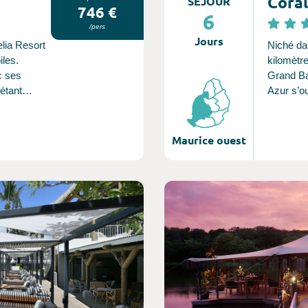
Coral
SÉJOUR
746 €
6
/pers
Jours
elia Resort
Niché dan
iles.
kilomètr
c ses
Grand Ba
étant
Azur s’ou
te sans
sable blo
le temps
grande pa
l’ambianc
Maurice ouest
locale en
traditions
gastronom
Consultez l'offre de voyage