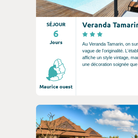
Veranda Tamari
SÉJOUR
6
Jours
Au Veranda Tamarin, on surf
vague de l'originalité. L'éta
affiche un style vintage, ma
une décoration soignée que 
retrouve dans ses chambre
confortables depuis lesquel
profite d'une vue sur la mer,
Maurice ouest
ou le jardin tropical. Un hav
idéal pour se détendre mais
partir à la découverte des p
Consultez l'offre de voyage
sites la région.