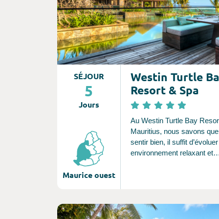
Westin Turtle B
SÉJOUR
5
Resort & Spa
Jours
Au Westin Turtle Bay Resor
Mauritius, nous savons que
sentir bien, il suffit d’évolu
environnement relaxant et
délicieusement confortable.
Maurice ouest
mission est de nous occuper
jusque dans les moindres dé
que vous soyez totalement 
pour nourrir votre corps et v
Consultez l'offre de voyage
Entrez dans notre univers, 