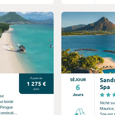
contribue
univers c
Consultez l'offre de voyage
Sands
À partir de
SÉJOUR
1 275 €
6
Spa
/pers
Jours
nse
ui borde
Niché sur l’exquise côte ouest de l’île
 Pirogue
Maurice, le Sands Suites Resort
construits
Spa est situé sur l’une des plus belles