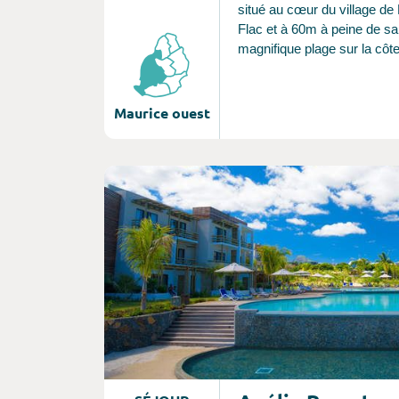
situé au cœur du village de 
Flac et à 60m à peine de sa
magnifique plage sur la côt
l’île Maurice. Vous serez acc
dans une ambiance mauric
chaleureuse et authentique.
Maurice ouest
Consultez l'offre de voyage