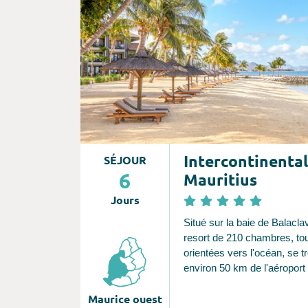
deviendra bientôt le vôtre, et
vous tout un monde de tranqu
Intercontinental
SÉJOUR
6
Mauritius
Jours
Situé sur la baie de Balacla
resort de 210 chambres, to
orientées vers l'océan, se t
environ 50 km de l'aéroport
vingtaine de minutes de Gra
Maurice ouest
de Port Louis.