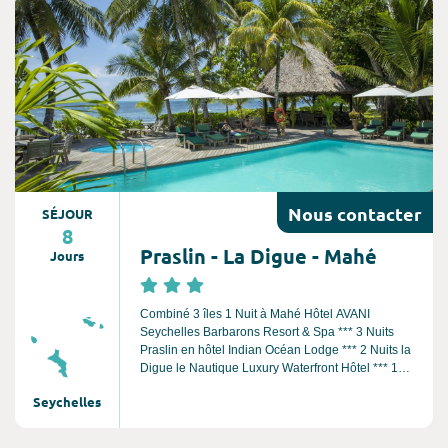
Consultez l'offre de voyage
du tourisme de masse.
Nous
contacter
SÉJOUR
8
Praslin - La Digue - Mahé
Jours
Combiné 3 îles 1 Nuit à Mahé Hôtel AVANI
Seychelles Barbarons Resort & Spa *** 3 Nuits
Praslin en hôtel Indian Océan Lodge *** 2 Nuits la
Digue le Nautique Luxury Waterfront Hôtel *** 1
Nuit à Mahé Hôtel AVANI Seychelles Barbarons
Seychelles
Resort & Spa ***