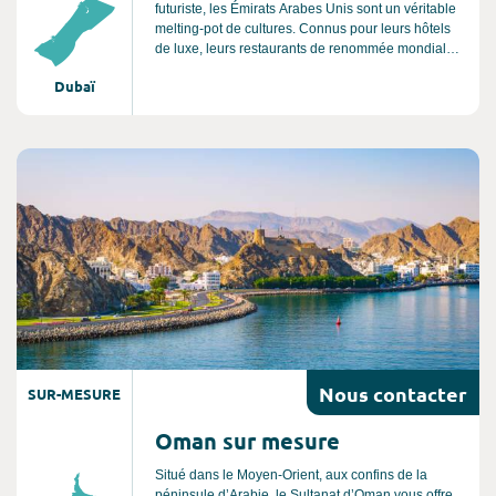
futuriste, les Émirats Arabes Unis sont un véritable
melting-pot de cultures. Connus pour leurs hôtels
de luxe, leurs restaurants de renommée mondiale
et leurs boutiques prestigieuses, les Émirats ont
Dubaï
pourtant bien plus à offrir aux aventuriers, aux
amateurs de culture et aux familles. Découvrez le
désert, les montagnes, la mer, les musées et
galeries retraçant les traditions locales et mettant à
Consultez l'offre de voyage
l’honneur l'art moderne international.
Nous
contacter
SUR-MESURE
Oman sur mesure
Situé dans le Moyen-Orient, aux confins de la
péninsule d’Arabie, le Sultanat d’Oman vous offre