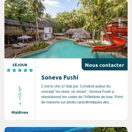
Consultez l'offre de voyage
Nous
contacter
SÉJOUR
Soneva Fushi
C’est le chic à l’état pur. Construit autour du
concept “no news, no shoes”, Soneva Fushi a
révolutionné les codes de l’hôtellerie de luxe. Point
de maisons sur pilotis caractéristiques des
Maldives, mais des villas amarrées sur la plage ou
Maldives
blotties dans une végétation exubérante. Telles
des cases ultras élégantes pour Robinson en
quête de nature préservée. En plein cœur de l’atoll
Baa déclaré réserve de biosphère par l’Unesco, le
Consultez l'offre de voyage