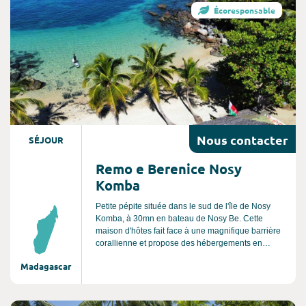
voyageur est convié à une expérience au plus
Écoresponsable
proche des éléments. Ici le luxe, c’est de prendre le
temps de vivre.
Nous
contacter
SÉJOUR
Remo e Berenice Nosy
Komba
Petite pépite située dans le sud de l'île de Nosy
Komba, à 30mn en bateau de Nosy Be. Cette
maison d'hôtes fait face à une magnifique barrière
corallienne et propose des hébergements en
bungalows traditionnels en bois, construits selon
Madagascar
les méthodes locales. Cette structure est une
option d'hébergement idéale pour les voyageurs
en quête d'une expérience 100% authentique dans
un cadre naturel préservé loin des sentiers battus