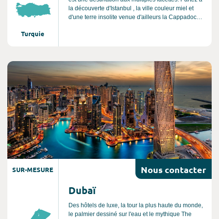
la découverte d'Istanbul , la ville couleur miel et
d'une terre insolite venue d'ailleurs la Cappadoce !
Entre trésors culturels et paysages époustouflants,
Turquie
ce périple spectaculaire vous entraine dans un
univers magique.
Consultez l'offre de voyage
Nous
contacter
SUR-MESURE
Dubaï
Des hôtels de luxe, la tour la plus haute du monde,
le palmier dessiné sur l'eau et le mythique The