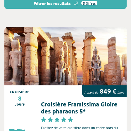
Filtrer les résultats
5
Offres
Consultez l'offre de voyage
849 €
CROISIÈRE
À partir de
/pers
8
Croisière Framissima Gloire
Jours
des pharaons 5*
Profitez de votre croisière dans un cadre hors du