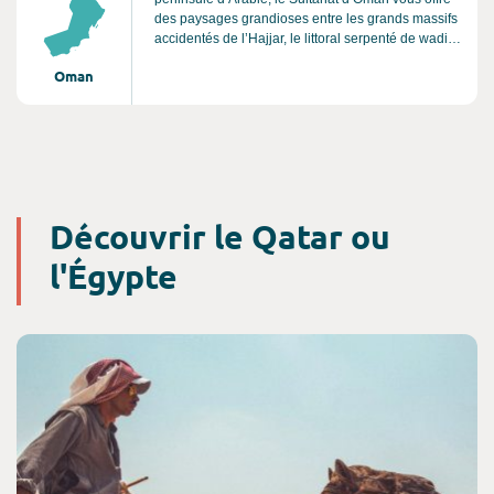
des paysages grandioses entre les grands massifs
accidentés de l’Hajjar, le littoral serpenté de wadis,
les déserts de sable, et les plages aux eaux
Oman
turquoises. C'est aussi une terre riche d’histoire et
de culture, qui compte de nombreux sites désignés
par l’UNESCO comme sites du Patrimoine Mondial
: le Fort de Bahla, la Terre de l'Encens, les sites
archéologiques de Bat, Al-Khutm et Al-Ayn...
Oman, c'est un voyage au coeur d'une authenticité
préservée.
Découvrir le Qatar ou
l'Égypte