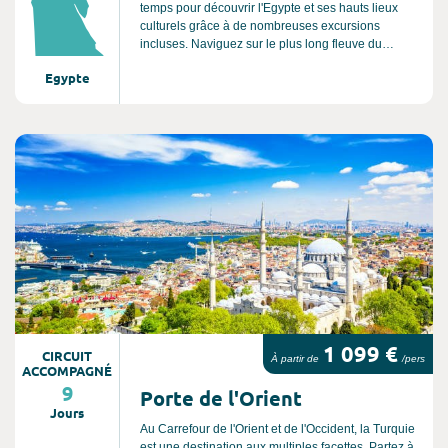
temps pour découvrir l'Egypte et ses hauts lieux
culturels grâce à de nombreuses excursions
incluses. Naviguez sur le plus long fleuve du
monde, à la découverte d'une civilisation
Egypte
captivante, est une sensation unique, un spectacle
permanent au fil de l'eau. Le Nil a quelque chose
de mystique. Cette croisière d'exception vous
permettra de découvrir l'Égypte sous un autre jour
Consultez l'offre de voyage
avec des points de vue imprenables !
1 099 €
CIRCUIT
À partir de
/pers
ACCOMPAGNÉ
9
Porte de l'Orient
Jours
Au Carrefour de l'Orient et de l'Occident, la Turquie
est une destination aux multiples facettes. Partez à