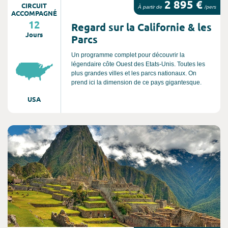
2 895 €
CIRCUIT
À partir de
/pers
ACCOMPAGNÉ
12
Regard sur la Californie & les
Jours
Parcs
Un programme complet pour découvrir la
légendaire côte Ouest des Etats-Unis. Toutes les
plus grandes villes et les parcs nationaux. On
prend ici la dimension de ce pays gigantesque.
USA
Consultez l'offre de voyage