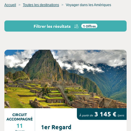
Accueil
Toutes les destinations
Voyager dans les Amériques
Filtrer les résultats
1
Offres
Consultez l'offre de voyage
3 145 €
CIRCUIT
À partir de
/pers
ACCOMPAGNÉ
11
1er Regard