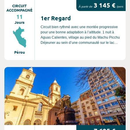
3 145 €
CIRCUIT
À partir de
/pers
ACCOMPAGNÉ
11
1er Regard
Jours
Circuit bien rythmé avec une montée progressive
pour une bonne adaptation à l’altitude. 1 nuit à
Aguas Calientes, village au pied du Machu Picchu
Déjeuner au sein d’une communauté sur le lac
Titicaca 4 sites classés par l’UNESCO (marqués
Pérou
par des *) 2 vols intérieurs afin d’éviter de longues
journées de route.
Consultez l'offre de voyage